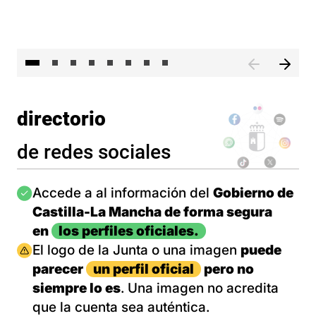
El 
directorio
de redes sociales
Imagen
Accede a al información del
Gobierno de
Castilla-La Mancha de forma segura
en
los perfiles oficiales.
Imagen
El logo de la Junta o una imagen
puede
parecer
un perfil oficial
pero no
siempre lo es
. Una imagen no acredita
que la cuenta sea auténtica.