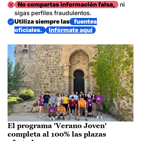
Imagen
No compartas información falsa,
ni
sigas perfiles fraudulentos.
Imagen
Utiliza siempre las
fuentes
oficiales.
Infórmate aquí
El programa 'Verano Joven'
completa al 100% las plazas