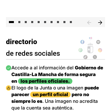
II 
directorio
de redes sociales
Imagen
Accede a al información del
Gobierno de
Castilla-La Mancha de forma segura
en
los perfiles oficiales.
Imagen
El logo de la Junta o una imagen
puede
parecer
un perfil oficial
pero no
siempre lo es
. Una imagen no acredita
que la cuenta sea auténtica.