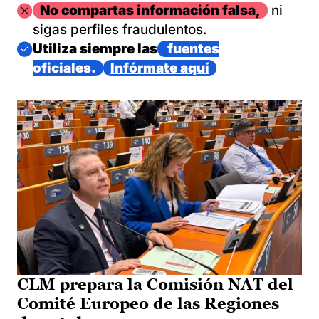
Imagen
No compartas información falsa,
ni
sigas perfiles fraudulentos.
Imagen
Utiliza siempre las
fuentes
oficiales.
Infórmate aquí
CLM prepara la Comisión NAT del
Comité Europeo de las Regiones