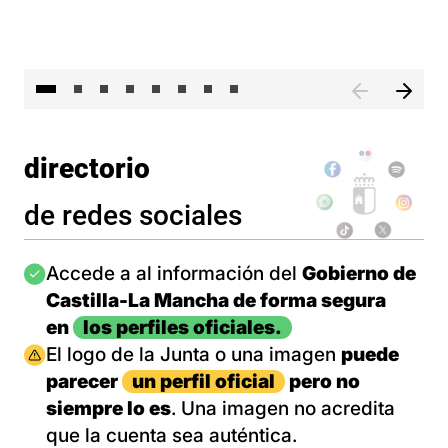
El 
directorio
de redes sociales
Imagen
Accede a al información del
Gobierno de
Castilla-La Mancha de forma segura
en
los perfiles oficiales.
Imagen
El logo de la Junta o una imagen
puede
parecer
un perfil oficial
pero no
siempre lo es
. Una imagen no acredita
que la cuenta sea auténtica.