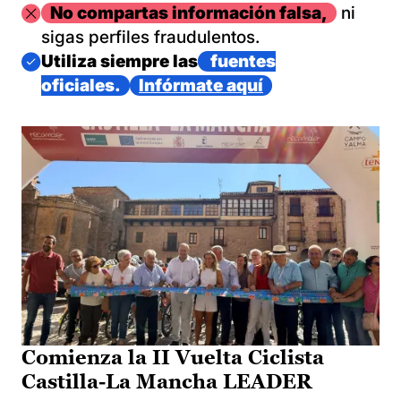
Imagen
No compartas información falsa,
ni
sigas perfiles fraudulentos.
Imagen
Utiliza siempre las
fuentes
oficiales.
Infórmate aquí
Comienza la II Vuelta Ciclista
Castilla-La Mancha LEADER