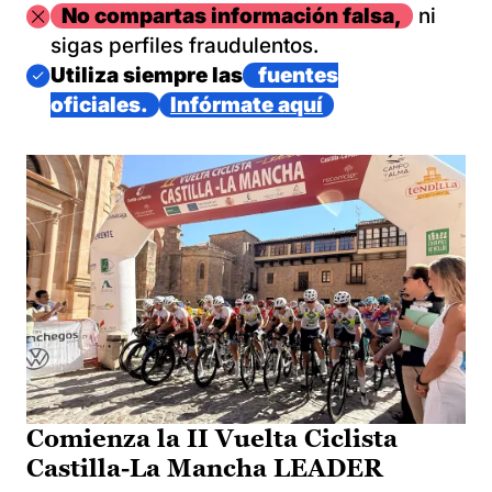
Imagen
No compartas información falsa,
ni
sigas perfiles fraudulentos.
Imagen
Utiliza siempre las
fuentes
oficiales.
Infórmate aquí
Comienza la II Vuelta Ciclista
Castilla-La Mancha LEADER