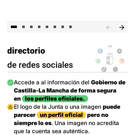
El 
directorio
de redes sociales
Imagen
Accede a al información del
Gobierno de
Castilla-La Mancha de forma segura
en
los perfiles oficiales.
Imagen
El logo de la Junta o una imagen
puede
parecer
un perfil oficial
pero no
siempre lo es
. Una imagen no acredita
que la cuenta sea auténtica.