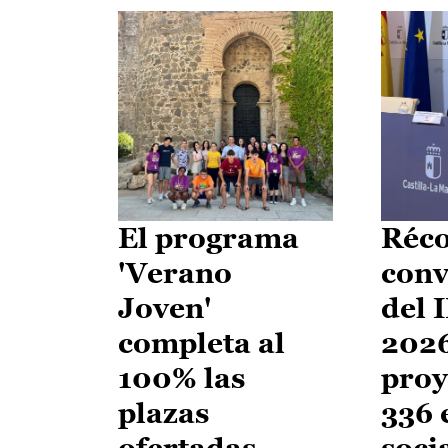
El programa
Réco
'Verano
conv
Joven'
del 
completa al
2026
100% las
proy
plazas
336 
ofertadas
soci