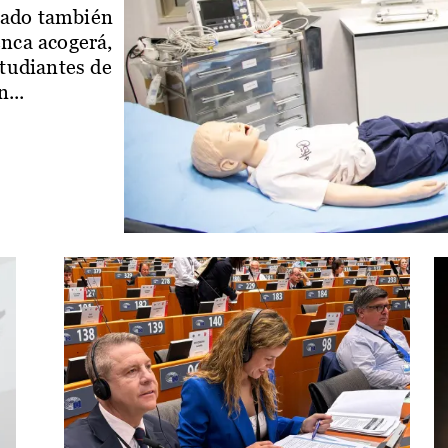
iado también
enca acogerá,
studiantes de
...