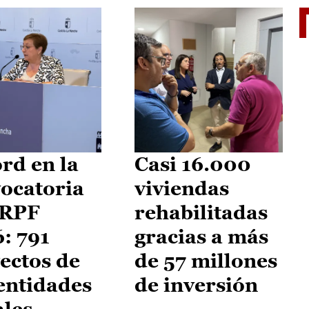
El je
rd en la
Casi 16.000
ocatoria
viviendas
IRPF
rehabilitadas
: 791
gracias a más
ectos de
de 57 millones
entidades
de inversión
ales