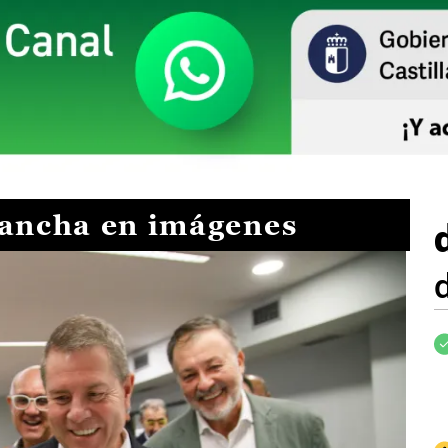
Mancha en imágenes
I