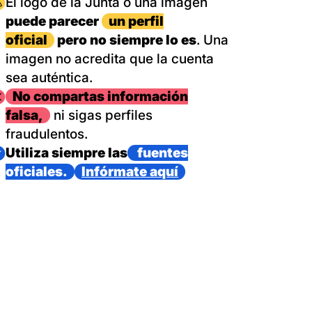
magen
El logo de la Junta o una imagen
puede parecer
un perfil
oficial
pero no siempre lo es
. Una
imagen no acredita que la cuenta
sea auténtica.
magen
No compartas información
falsa,
ni sigas perfiles
fraudulentos.
magen
Utiliza siempre las
fuentes
oficiales.
Infórmate aquí