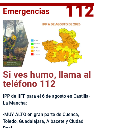
112
Emergencias
fe del Ejecutivo castellanomanchego, Emiliano García-Page, 
Si ves humo, llama al
teléfono 112
IPP de IIFF para el 6 de agosto en Castilla-
La Mancha:
-MUY ALTO en gran parte de Cuenca,
Toledo, Guadalajara, Albacete y Ciudad