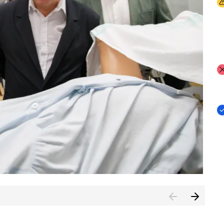
I
I
I
n de Cuenca (CESICU)