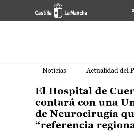
Actualidad de la región de 
Pasar al contenido principal
Noticias
Actualidad del 
El Hospital de Cue
contará con una U
de Neurocirugía qu
“referencia region