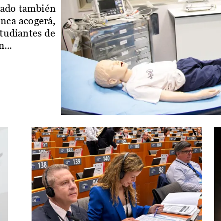
iado también
enca acogerá,
studiantes de
...