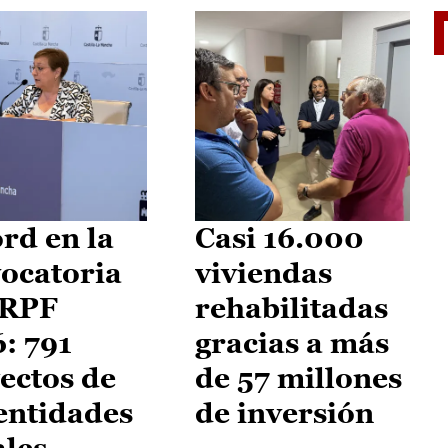
El je
rd en la
Casi 16.000
ocatoria
viviendas
IRPF
rehabilitadas
: 791
gracias a más
ectos de
de 57 millones
entidades
de inversión
ales