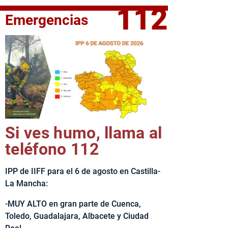
112
Emergencias
fe del Ejecutivo castellanomanchego, Emiliano García-Page, 
Si ves humo, llama al
teléfono 112
IPP de IIFF para el 6 de agosto en Castilla-
La Mancha:
-MUY ALTO en gran parte de Cuenca,
Toledo, Guadalajara, Albacete y Ciudad