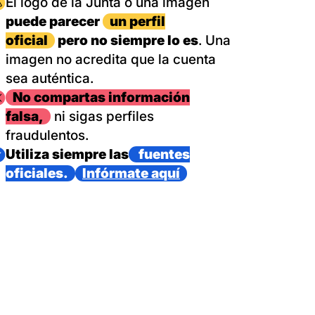
magen
El logo de la Junta o una imagen
puede parecer
un perfil
oficial
pero no siempre lo es
. Una
imagen no acredita que la cuenta
sea auténtica.
magen
No compartas información
falsa,
ni sigas perfiles
fraudulentos.
magen
Utiliza siempre las
fuentes
oficiales.
Infórmate aquí