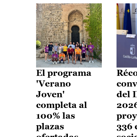
El programa
Réco
'Verano
conv
Joven'
del 
completa al
2026
100% las
proy
plazas
336 
ofertadas
soci