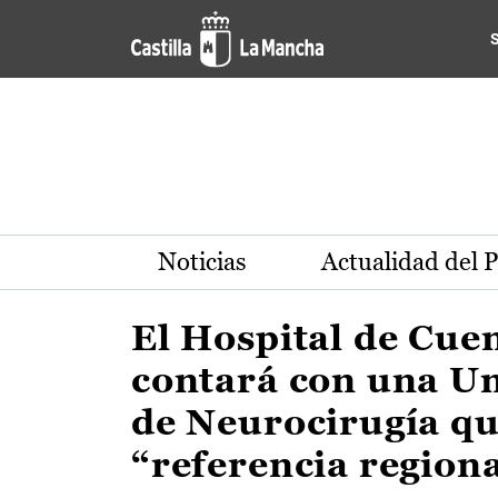
Actualidad de la región de 
Pasar al contenido principal
Noticias
Actualidad del 
El Hospital de Cue
contará con una U
de Neurocirugía qu
“referencia region