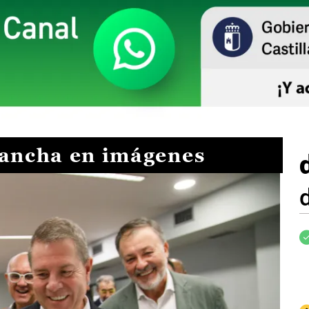
Mancha en imágenes
I