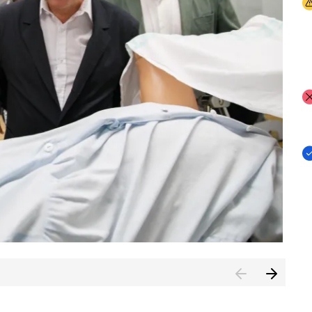
I
I
I
n de Cuenca (CESICU)