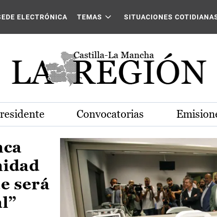
Castilla-La Mancha
SEDE ELECTRÓNICA
TEMAS
SITUACIONES COTIDIANA
Presidente
Convocatorias
Emisione
nca
nidad
e será
al”