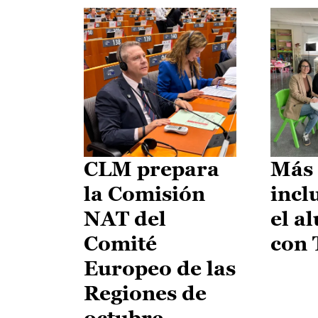
CLM prepara
Más 
la Comisión
incl
NAT del
el a
Comité
con
Europeo de las
Regiones de
octubre