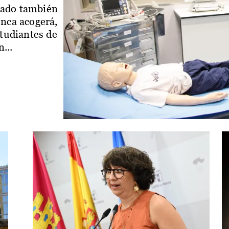
iado también
enca acogerá,
studiantes de
...