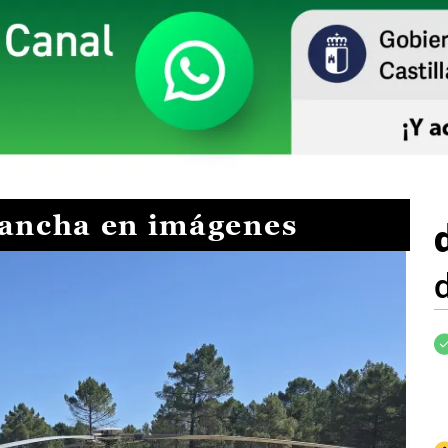
Mancha en imágenes
I