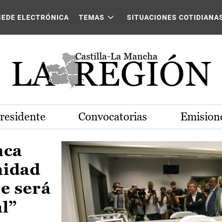
Castilla-La Mancha
SEDE ELECTRÓNICA
TEMAS
SITUACIONES COTIDIANA
Presidente
Convocatorias
Emisione
nca
nidad
e será
al”