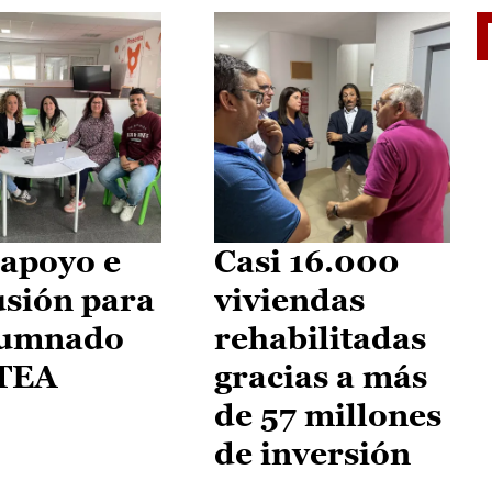
II Vu
apoyo e
Casi 16.000
usión para
viviendas
lumnado
rehabilitadas
 TEA
gracias a más
de 57 millones
de inversión