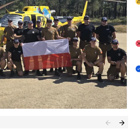
I
I
I
rcambiar por tercer año consecutivo formación y experienci