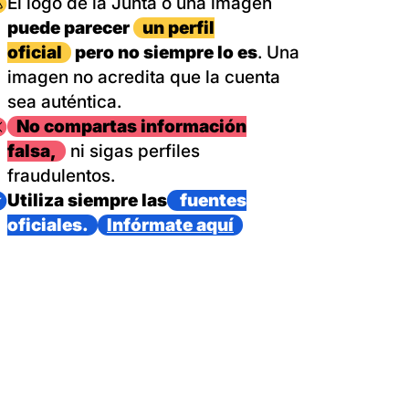
magen
El logo de la Junta o una imagen
puede parecer
un perfil
oficial
pero no siempre lo es
. Una
imagen no acredita que la cuenta
sea auténtica.
magen
No compartas información
falsa,
ni sigas perfiles
fraudulentos.
magen
Utiliza siempre las
fuentes
oficiales.
Infórmate aquí
as con un dispositivo internacional de bomberos forestales,