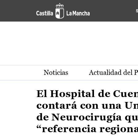
Actualidad de la región de 
Pasar al contenido principal
Noticias
Actualidad del 
El Hospital de Cue
contará con una U
de Neurocirugía qu
“referencia region