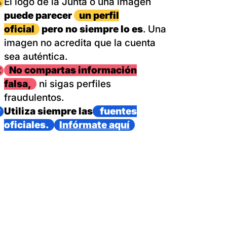
magen
El logo de la Junta o una imagen
puede parecer
un perfil
oficial
pero no siempre lo es
. Una
imagen no acredita que la cuenta
sea auténtica.
magen
No compartas información
falsa,
ni sigas perfiles
fraudulentos.
magen
Utiliza siempre las
fuentes
oficiales.
Infórmate aquí
as con un dispositivo internacional de bomberos forestales,