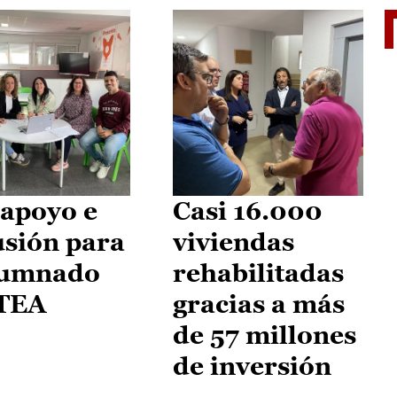
II Vu
apoyo e
Casi 16.000
usión para
viviendas
lumnado
rehabilitadas
 TEA
gracias a más
de 57 millones
de inversión