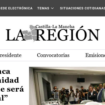
Castilla-La Mancha
SEDE ELECTRÓNICA
TEMAS
SITUACIONES COTIDIANA
Presidente
Convocatorias
Emisione
nca
nidad
e será
al”