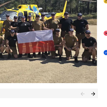
I
I
I
rcambiar por tercer año consecutivo formación y experienci