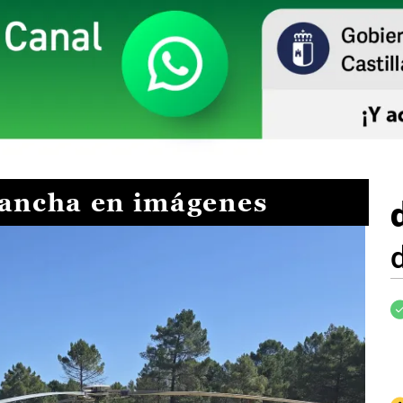
Mancha en imágenes
I