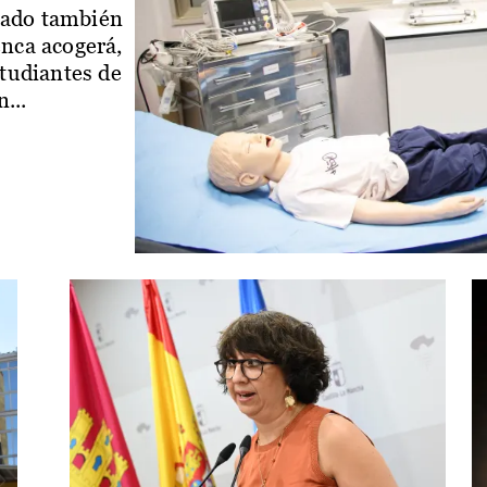
iado también
enca acogerá,
studiantes de
...