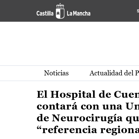
Actualidad de la región de 
Pasar al contenido principal
Noticias
Actualidad del 
El Hospital de Cue
contará con una U
de Neurocirugía qu
“referencia region