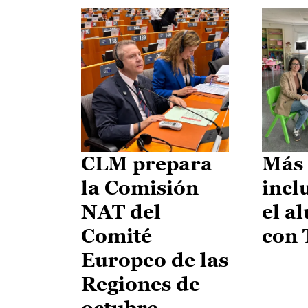
CLM prepara
Más 
la Comisión
incl
NAT del
el a
Comité
con
Europeo de las
Regiones de
octubre