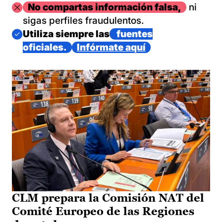
Imagen
No compartas información falsa,
ni
sigas perfiles fraudulentos.
Imagen
Utiliza siempre las
fuentes
oficiales.
Infórmate aquí
CLM prepara la Comisión NAT del
Comité Europeo de las Regiones