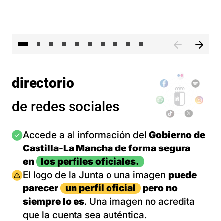
II 
directorio
de redes sociales
Imagen
Accede a al información del
Gobierno de
Castilla-La Mancha de forma segura
en
los perfiles oficiales.
Imagen
El logo de la Junta o una imagen
puede
parecer
un perfil oficial
pero no
siempre lo es
. Una imagen no acredita
que la cuenta sea auténtica.