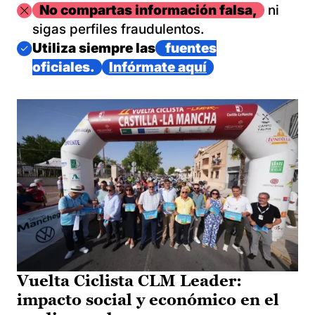
Imagen
No compartas información falsa,
ni
sigas perfiles fraudulentos.
Imagen
Utiliza siempre las
fuentes
oficiales.
Infórmate aquí
Vuelta Ciclista CLM Leader:
impacto social y económico en el