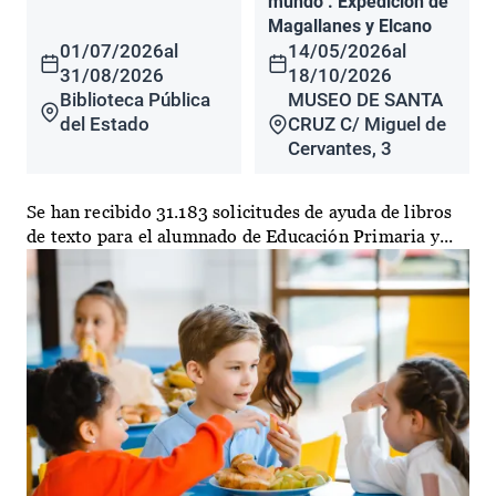
mundo". Expedición de
Magallanes y Elcano
01/07/2026
al
14/05/2026
al
31/08/2026
18/10/2026
Biblioteca Pública
MUSEO DE SANTA
del Estado
CRUZ C/ Miguel de
Cervantes, 3
Se han recibido 31.183 solicitudes de ayuda de libros
de texto para el alumnado de Educación Primaria y...