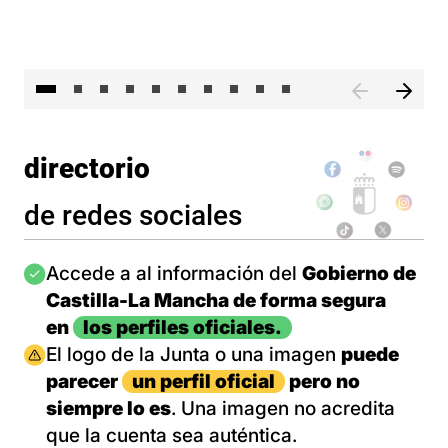
II 
directorio
de redes sociales
Imagen
Accede a al información del
Gobierno de
Castilla-La Mancha de forma segura
en
los perfiles oficiales.
Imagen
El logo de la Junta o una imagen
puede
parecer
un perfil oficial
pero no
siempre lo es
. Una imagen no acredita
que la cuenta sea auténtica.