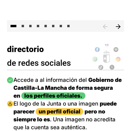
El 
directorio
de redes sociales
Imagen
Accede a al información del
Gobierno de
Castilla-La Mancha de forma segura
en
los perfiles oficiales.
Imagen
El logo de la Junta o una imagen
puede
parecer
un perfil oficial
pero no
siempre lo es
. Una imagen no acredita
que la cuenta sea auténtica.