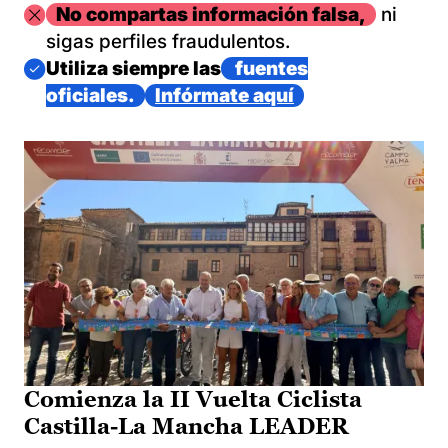
Imagen
No compartas información falsa,
ni
sigas perfiles fraudulentos.
Imagen
Utiliza siempre las
fuentes
oficiales.
Infórmate aquí
Comienza la II Vuelta Ciclista
Castilla-La Mancha LEADER