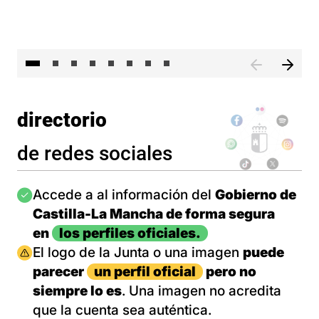
El 
directorio
de redes sociales
Imagen
Accede a al información del
Gobierno de
Castilla-La Mancha de forma segura
en
los perfiles oficiales.
Imagen
El logo de la Junta o una imagen
puede
parecer
un perfil oficial
pero no
siempre lo es
. Una imagen no acredita
que la cuenta sea auténtica.