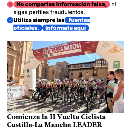
Imagen
No compartas información falsa,
ni
sigas perfiles fraudulentos.
Imagen
Utiliza siempre las
fuentes
oficiales.
Infórmate aquí
Comienza la II Vuelta Ciclista
Castilla-La Mancha LEADER