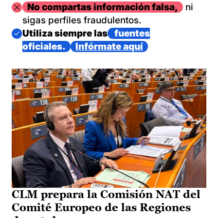
Imagen
No compartas información falsa,
ni
sigas perfiles fraudulentos.
Imagen
Utiliza siempre las
fuentes
oficiales.
Infórmate aquí
CLM prepara la Comisión NAT del
Comité Europeo de las Regiones