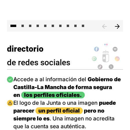
II 
directorio
de redes sociales
Imagen
Accede a al información del
Gobierno de
Castilla-La Mancha de forma segura
en
los perfiles oficiales.
Imagen
El logo de la Junta o una imagen
puede
parecer
un perfil oficial
pero no
siempre lo es
. Una imagen no acredita
que la cuenta sea auténtica.