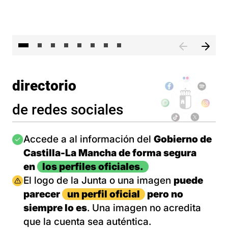
El 
directorio
de redes sociales
Imagen
Accede a al información del
Gobierno de
Castilla-La Mancha de forma segura
en
los perfiles oficiales.
Imagen
El logo de la Junta o una imagen
puede
parecer
un perfil oficial
pero no
siempre lo es
. Una imagen no acredita
que la cuenta sea auténtica.