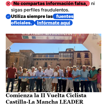
Imagen
No compartas información falsa,
ni
sigas perfiles fraudulentos.
Imagen
Utiliza siempre las
fuentes
oficiales.
Infórmate aquí
Comienza la II Vuelta Ciclista
Castilla-La Mancha LEADER