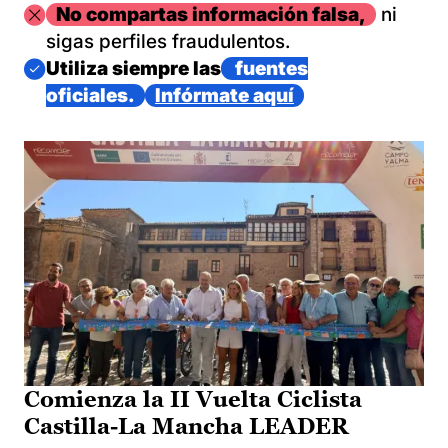
Imagen
No compartas información falsa,
ni
sigas perfiles fraudulentos.
Imagen
Utiliza siempre las
fuentes
oficiales.
Infórmate aquí
Comienza la II Vuelta Ciclista
Castilla-La Mancha LEADER