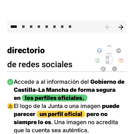
El 
directorio
de redes sociales
Imagen
Accede a al información del
Gobierno de
Castilla-La Mancha de forma segura
en
los perfiles oficiales.
Imagen
El logo de la Junta o una imagen
puede
parecer
un perfil oficial
pero no
siempre lo es
. Una imagen no acredita
que la cuenta sea auténtica.