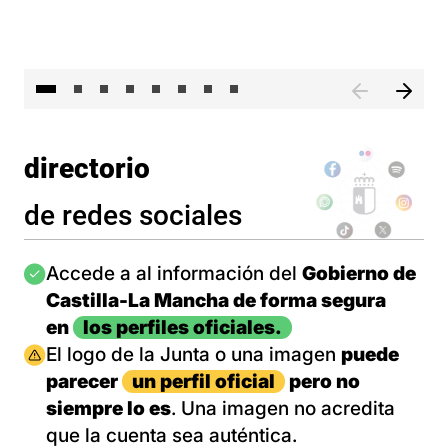
El 
directorio
de redes sociales
Imagen
Accede a al información del
Gobierno de
Castilla-La Mancha de forma segura
en
los perfiles oficiales.
Imagen
El logo de la Junta o una imagen
puede
parecer
un perfil oficial
pero no
siempre lo es
. Una imagen no acredita
que la cuenta sea auténtica.