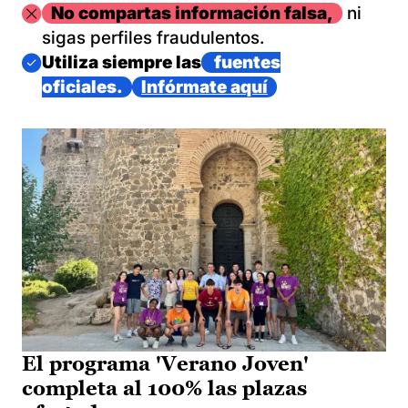
Imagen
No compartas información falsa,
ni
sigas perfiles fraudulentos.
Imagen
Utiliza siempre las
fuentes
oficiales.
Infórmate aquí
El programa 'Verano Joven'
completa al 100% las plazas