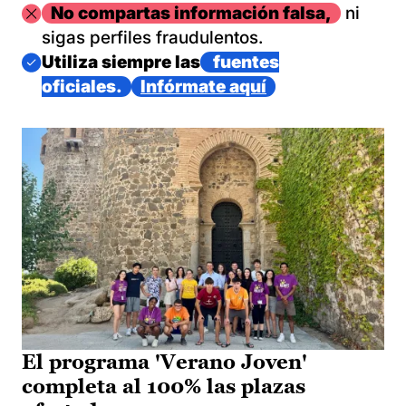
Imagen
No compartas información falsa,
ni
sigas perfiles fraudulentos.
Imagen
Utiliza siempre las
fuentes
oficiales.
Infórmate aquí
El programa 'Verano Joven'
completa al 100% las plazas