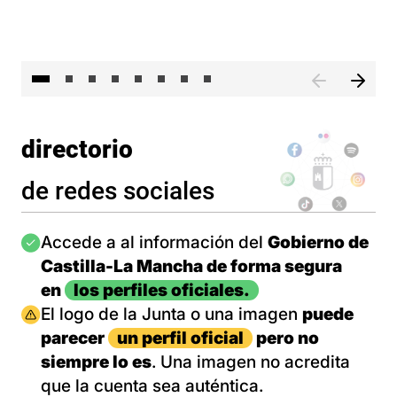
El 
directorio
de redes sociales
Imagen
Accede a al información del
Gobierno de
Castilla-La Mancha de forma segura
en
los perfiles oficiales.
Imagen
El logo de la Junta o una imagen
puede
parecer
un perfil oficial
pero no
siempre lo es
. Una imagen no acredita
que la cuenta sea auténtica.