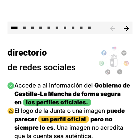
II 
directorio
de redes sociales
Imagen
Accede a al información del
Gobierno de
Castilla-La Mancha de forma segura
en
los perfiles oficiales.
Imagen
El logo de la Junta o una imagen
puede
parecer
un perfil oficial
pero no
siempre lo es
. Una imagen no acredita
que la cuenta sea auténtica.