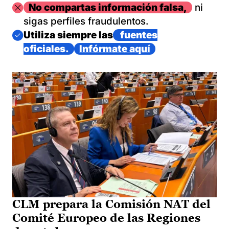
Imagen
No compartas información falsa,
ni
sigas perfiles fraudulentos.
Imagen
Utiliza siempre las
fuentes
oficiales.
Infórmate aquí
CLM prepara la Comisión NAT del
Comité Europeo de las Regiones