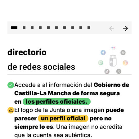
II 
directorio
de redes sociales
Imagen
Accede a al información del
Gobierno de
Castilla-La Mancha de forma segura
en
los perfiles oficiales.
Imagen
El logo de la Junta o una imagen
puede
parecer
un perfil oficial
pero no
siempre lo es
. Una imagen no acredita
que la cuenta sea auténtica.