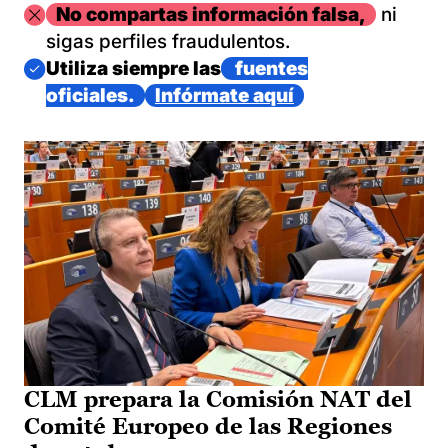
Imagen
No compartas información falsa,
ni
sigas perfiles fraudulentos.
Imagen
Utiliza siempre las
fuentes
oficiales.
Infórmate aquí
CLM prepara la Comisión NAT del
Comité Europeo de las Regiones