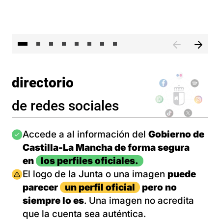
El 
directorio
de redes sociales
Imagen
Accede a al información del
Gobierno de
Castilla-La Mancha de forma segura
en
los perfiles oficiales.
Imagen
El logo de la Junta o una imagen
puede
parecer
un perfil oficial
pero no
siempre lo es
. Una imagen no acredita
que la cuenta sea auténtica.