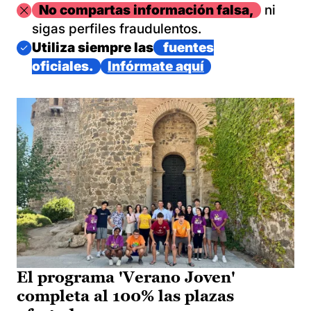
Imagen
No compartas información falsa,
ni
sigas perfiles fraudulentos.
Imagen
Utiliza siempre las
fuentes
oficiales.
Infórmate aquí
El programa 'Verano Joven'
completa al 100% las plazas