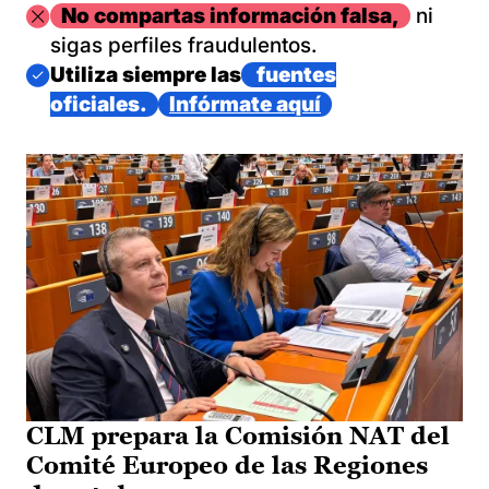
Imagen
No compartas información falsa,
ni
sigas perfiles fraudulentos.
Imagen
Utiliza siempre las
fuentes
oficiales.
Infórmate aquí
CLM prepara la Comisión NAT del
Comité Europeo de las Regiones