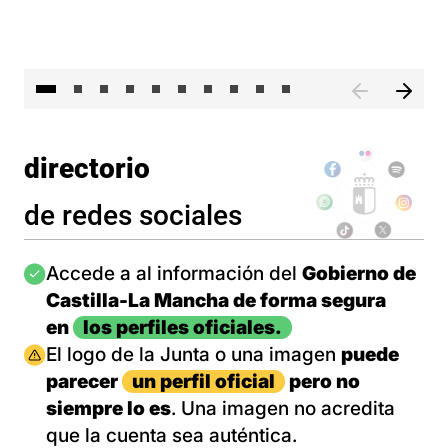
II 
directorio
de redes sociales
Imagen
Accede a al información del
Gobierno de
Castilla-La Mancha de forma segura
en
los perfiles oficiales.
Imagen
El logo de la Junta o una imagen
puede
parecer
un perfil oficial
pero no
siempre lo es
. Una imagen no acredita
que la cuenta sea auténtica.