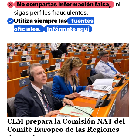
Imagen
No compartas información falsa,
ni
sigas perfiles fraudulentos.
Imagen
Utiliza siempre las
fuentes
oficiales.
Infórmate aquí
CLM prepara la Comisión NAT del
Comité Europeo de las Regiones