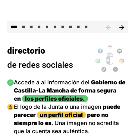
II 
directorio
de redes sociales
Imagen
Accede a al información del
Gobierno de
Castilla-La Mancha de forma segura
en
los perfiles oficiales.
Imagen
El logo de la Junta o una imagen
puede
parecer
un perfil oficial
pero no
siempre lo es
. Una imagen no acredita
que la cuenta sea auténtica.