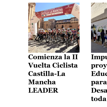
Comienza la II
Impu
Vuelta Ciclista
proy
Castilla-La
Edu
Mancha
para
LEADER
Desa
toda