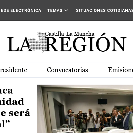
Castilla-La Mancha
SEDE ELECTRÓNICA
TEMAS
SITUACIONES COTIDIANA
Presidente
Convocatorias
Emisione
nca
nidad
e será
al”