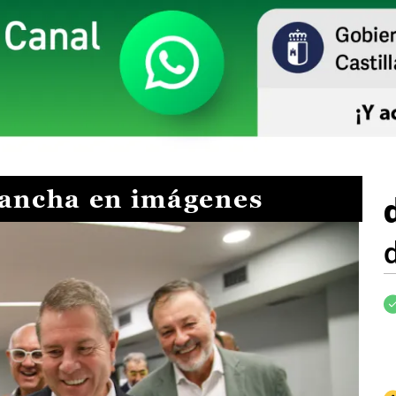
Mancha en imágenes
I