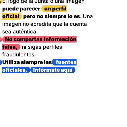
magen
El logo de la Junta o una imagen
puede parecer
un perfil
oficial
pero no siempre lo es
. Una
imagen no acredita que la cuenta
sea auténtica.
magen
No compartas información
falsa,
ni sigas perfiles
fraudulentos.
magen
Utiliza siempre las
fuentes
oficiales.
Infórmate aquí