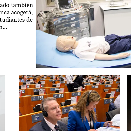
iado también
enca acogerá,
studiantes de
...