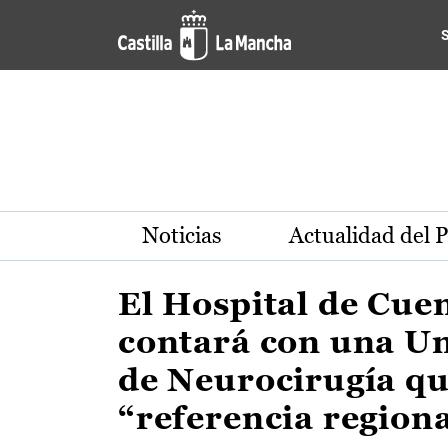
Actualidad de la región de 
Pasar al contenido principal
Noticias
Actualidad del 
El Hospital de Cue
contará con una U
de Neurocirugía qu
“referencia region