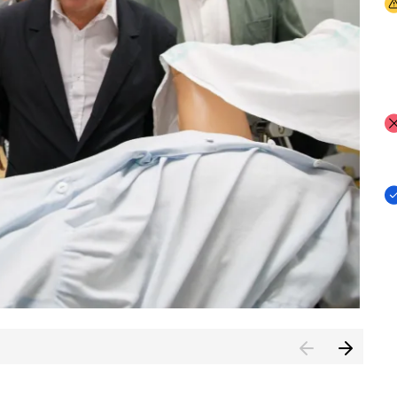
I
I
I
n de Cuenca (CESICU)