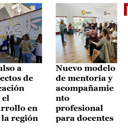
El je
lso a
Nuevo modelo
ectos de
de mentoría y
cación
acompañamie
 el
nto
rrollo en
profesional
 la región
para docentes