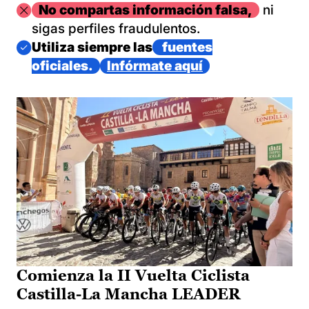
Imagen
No compartas información falsa,
ni
sigas perfiles fraudulentos.
Imagen
Utiliza siempre las
fuentes
oficiales.
Infórmate aquí
Comienza la II Vuelta Ciclista
Castilla-La Mancha LEADER