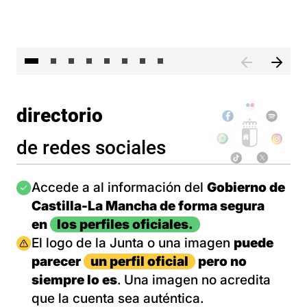
El 
directorio
de redes sociales
Imagen
Accede a al información del
Gobierno de
Castilla-La Mancha de forma segura
en
los perfiles oficiales.
Imagen
El logo de la Junta o una imagen
puede
parecer
un perfil oficial
pero no
siempre lo es
. Una imagen no acredita
que la cuenta sea auténtica.