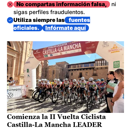
Imagen
No compartas información falsa,
ni
sigas perfiles fraudulentos.
Imagen
Utiliza siempre las
fuentes
oficiales.
Infórmate aquí
Comienza la II Vuelta Ciclista
Castilla-La Mancha LEADER