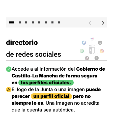
El 
directorio
de redes sociales
Imagen
Accede a al información del
Gobierno de
Castilla-La Mancha de forma segura
en
los perfiles oficiales.
Imagen
El logo de la Junta o una imagen
puede
parecer
un perfil oficial
pero no
siempre lo es
. Una imagen no acredita
que la cuenta sea auténtica.