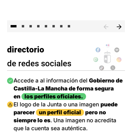
El 
directorio
de redes sociales
Imagen
Accede a al información del
Gobierno de
Castilla-La Mancha de forma segura
en
los perfiles oficiales.
Imagen
El logo de la Junta o una imagen
puede
parecer
un perfil oficial
pero no
siempre lo es
. Una imagen no acredita
que la cuenta sea auténtica.