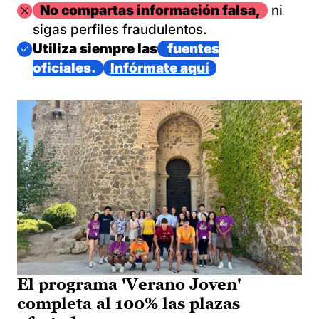
Imagen
No compartas información falsa,
ni
sigas perfiles fraudulentos.
Imagen
Utiliza siempre las
fuentes
oficiales.
Infórmate aquí
El programa 'Verano Joven'
completa al 100% las plazas