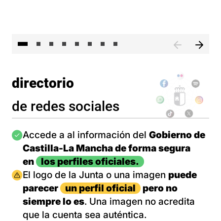
El 
directorio
de redes sociales
Imagen
Accede a al información del
Gobierno de
Castilla-La Mancha de forma segura
en
los perfiles oficiales.
Imagen
El logo de la Junta o una imagen
puede
parecer
un perfil oficial
pero no
siempre lo es
. Una imagen no acredita
que la cuenta sea auténtica.