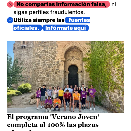
Imagen
No compartas información falsa,
ni
sigas perfiles fraudulentos.
Imagen
Utiliza siempre las
fuentes
oficiales.
Infórmate aquí
El programa 'Verano Joven'
completa al 100% las plazas