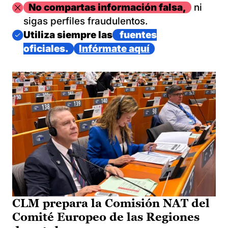
Imagen
No compartas información falsa,
ni
sigas perfiles fraudulentos.
Imagen
Utiliza siempre las
fuentes
oficiales.
Infórmate aquí
CLM prepara la Comisión NAT del
Comité Europeo de las Regiones