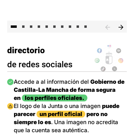
II 
directorio
de redes sociales
Imagen
Accede a al información del
Gobierno de
Castilla-La Mancha de forma segura
en
los perfiles oficiales.
Imagen
El logo de la Junta o una imagen
puede
parecer
un perfil oficial
pero no
siempre lo es
. Una imagen no acredita
que la cuenta sea auténtica.