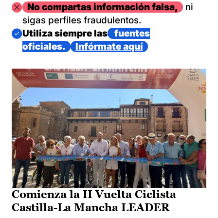
Imagen
No compartas información falsa,
ni
sigas perfiles fraudulentos.
Imagen
Utiliza siempre las
fuentes
oficiales.
Infórmate aquí
Comienza la II Vuelta Ciclista
Castilla-La Mancha LEADER