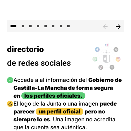
El 
directorio
de redes sociales
Imagen
Accede a al información del
Gobierno de
Castilla-La Mancha de forma segura
en
los perfiles oficiales.
Imagen
El logo de la Junta o una imagen
puede
parecer
un perfil oficial
pero no
siempre lo es
. Una imagen no acredita
que la cuenta sea auténtica.