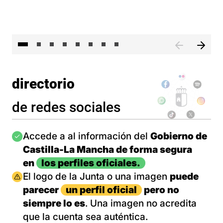
El 
directorio
de redes sociales
Imagen
Accede a al información del
Gobierno de
Castilla-La Mancha de forma segura
en
los perfiles oficiales.
Imagen
El logo de la Junta o una imagen
puede
parecer
un perfil oficial
pero no
siempre lo es
. Una imagen no acredita
que la cuenta sea auténtica.