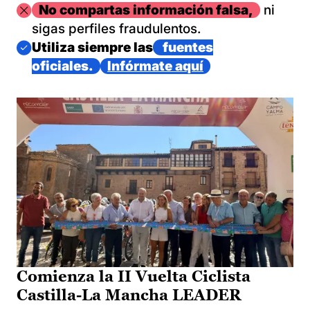
Imagen
No compartas información falsa,
ni
sigas perfiles fraudulentos.
Imagen
Utiliza siempre las
fuentes
oficiales.
Infórmate aquí
Comienza la II Vuelta Ciclista
Castilla-La Mancha LEADER