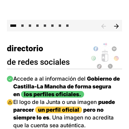
El 
directorio
de redes sociales
Imagen
Accede a al información del
Gobierno de
Castilla-La Mancha de forma segura
en
los perfiles oficiales.
Imagen
El logo de la Junta o una imagen
puede
parecer
un perfil oficial
pero no
siempre lo es
. Una imagen no acredita
que la cuenta sea auténtica.