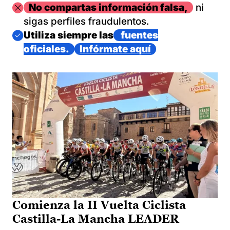
Imagen
No compartas información falsa,
ni
sigas perfiles fraudulentos.
Imagen
Utiliza siempre las
fuentes
oficiales.
Infórmate aquí
Comienza la II Vuelta Ciclista
Castilla-La Mancha LEADER