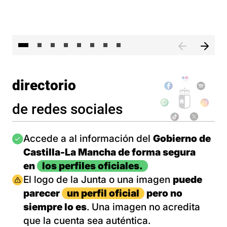
El 
directorio
de redes sociales
Imagen
Accede a al información del
Gobierno de
Castilla-La Mancha de forma segura
en
los perfiles oficiales.
Imagen
El logo de la Junta o una imagen
puede
parecer
un perfil oficial
pero no
siempre lo es
. Una imagen no acredita
que la cuenta sea auténtica.