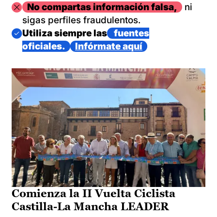
Imagen
No compartas información falsa,
ni
sigas perfiles fraudulentos.
Imagen
Utiliza siempre las
fuentes
oficiales.
Infórmate aquí
Comienza la II Vuelta Ciclista
Castilla-La Mancha LEADER