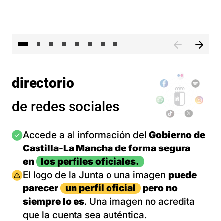
El 
directorio
de redes sociales
Imagen
Accede a al información del
Gobierno de
Castilla-La Mancha de forma segura
en
los perfiles oficiales.
Imagen
El logo de la Junta o una imagen
puede
parecer
un perfil oficial
pero no
siempre lo es
. Una imagen no acredita
que la cuenta sea auténtica.