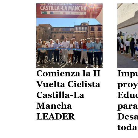
Comienza la II
Impu
Vuelta Ciclista
proy
Castilla-La
Edu
Mancha
para
LEADER
Desa
toda