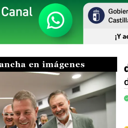
Mancha en imágenes
I