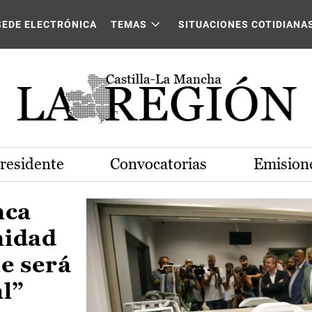
Castilla-La Mancha
SEDE ELECTRÓNICA
TEMAS
SITUACIONES COTIDIANA
Presidente
Convocatorias
Emisione
nca
nidad
e será
al”