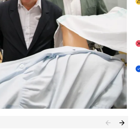
I
I
I
n de Cuenca (CESICU)