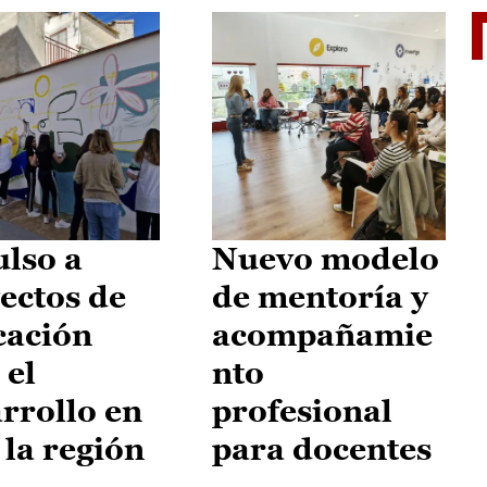
El je
lso a
Nuevo modelo
ectos de
de mentoría y
cación
acompañamie
 el
nto
rrollo en
profesional
 la región
para docentes