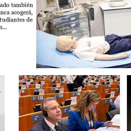
iado también
enca acogerá,
studiantes de
...