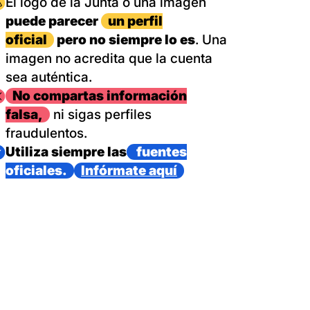
magen
El logo de la Junta o una imagen
puede parecer
un perfil
oficial
pero no siempre lo es
. Una
imagen no acredita que la cuenta
sea auténtica.
magen
No compartas información
falsa,
ni sigas perfiles
fraudulentos.
magen
Utiliza siempre las
fuentes
oficiales.
Infórmate aquí