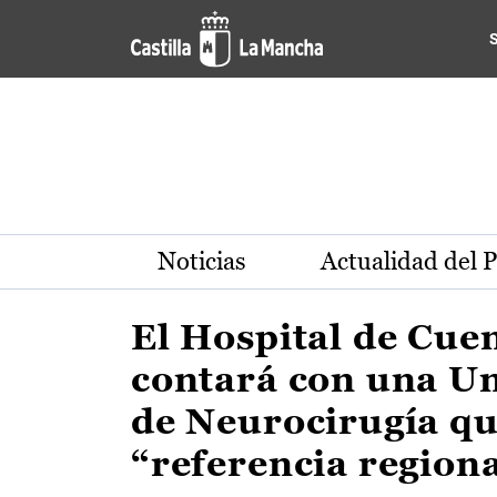
Actualidad de la región de 
Pasar al contenido principal
Noticias
Actualidad del 
El Hospital de Cue
contará con una U
de Neurocirugía qu
“referencia region