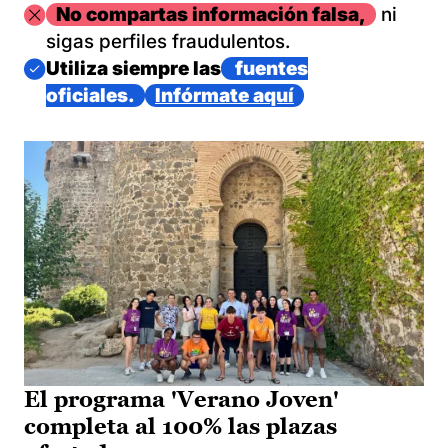
Imagen
No compartas información falsa,
ni
sigas perfiles fraudulentos.
Imagen
Utiliza siempre las
fuentes
oficiales.
Infórmate aquí
El programa 'Verano Joven'
completa al 100% las plazas