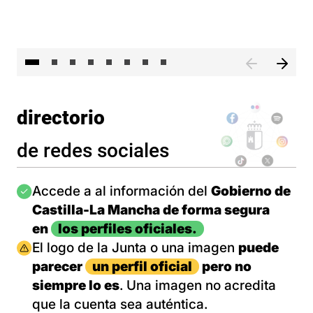
El 
directorio
de redes sociales
Imagen
Accede a al información del
Gobierno de
Castilla-La Mancha de forma segura
en
los perfiles oficiales.
Imagen
El logo de la Junta o una imagen
puede
parecer
un perfil oficial
pero no
siempre lo es
. Una imagen no acredita
que la cuenta sea auténtica.