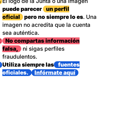
magen
El logo de la Junta o una imagen
puede parecer
un perfil
oficial
pero no siempre lo es
. Una
imagen no acredita que la cuenta
sea auténtica.
magen
No compartas información
falsa,
ni sigas perfiles
fraudulentos.
magen
Utiliza siempre las
fuentes
oficiales.
Infórmate aquí