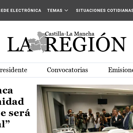
Castilla-La Mancha
SEDE ELECTRÓNICA
TEMAS
SITUACIONES COTIDIANA
Presidente
Convocatorias
Emisione
nca
nidad
e será
al”