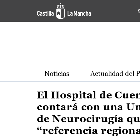
Actualidad de la región de 
Pasar al contenido principal
Noticias
Actualidad del 
El Hospital de Cue
contará con una U
de Neurocirugía qu
“referencia region