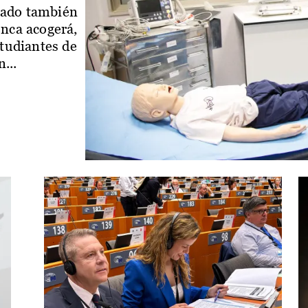
iado también
enca acogerá,
studiantes de
...