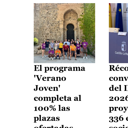
El programa
Réco
'Verano
conv
Joven'
del 
completa al
2026
100% las
proy
plazas
336 
ofertadas
soci