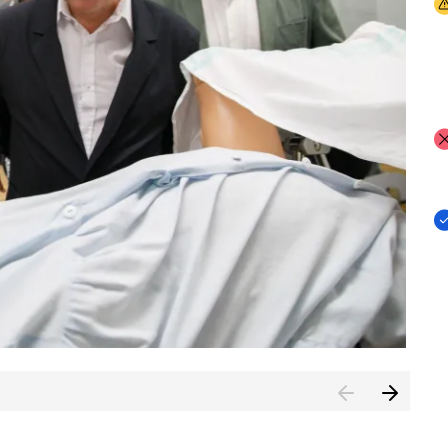
I
I
I
n de Cuenca (CESICU)