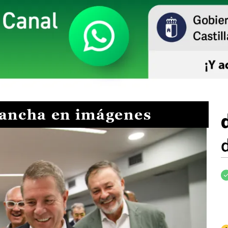
Mancha en imágenes
I