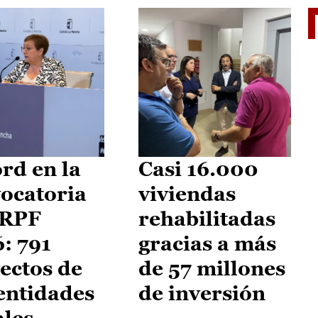
El je
rd en la
Casi 16.000
ocatoria
viviendas
IRPF
rehabilitadas
: 791
gracias a más
ectos de
de 57 millones
entidades
de inversión
ales