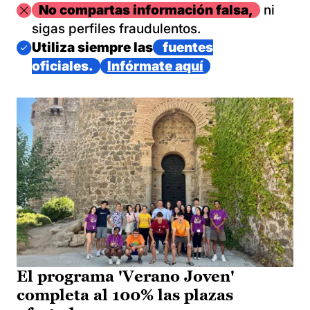
Imagen
No compartas información falsa,
ni
sigas perfiles fraudulentos.
Imagen
Utiliza siempre las
fuentes
oficiales.
Infórmate aquí
El programa 'Verano Joven'
completa al 100% las plazas