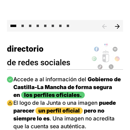
El 
directorio
de redes sociales
Imagen
Accede a al información del
Gobierno de
Castilla-La Mancha de forma segura
en
los perfiles oficiales.
Imagen
El logo de la Junta o una imagen
puede
parecer
un perfil oficial
pero no
siempre lo es
. Una imagen no acredita
que la cuenta sea auténtica.