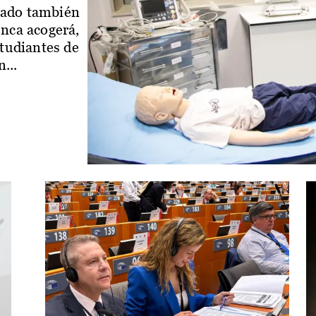
iado también
enca acogerá,
studiantes de
...