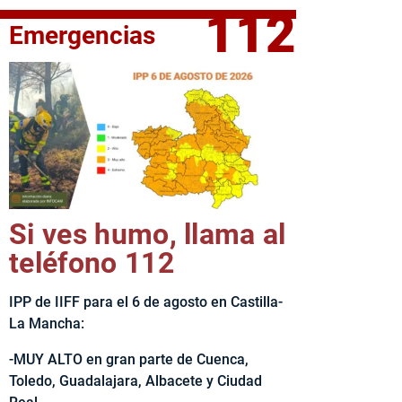
112
Emergencias
fe del Ejecutivo castellanomanchego, Emiliano García-Page, 
Si ves humo, llama al
teléfono 112
IPP de IIFF para el 6 de agosto en Castilla-
La Mancha:
-MUY ALTO en gran parte de Cuenca,
Toledo, Guadalajara, Albacete y Ciudad