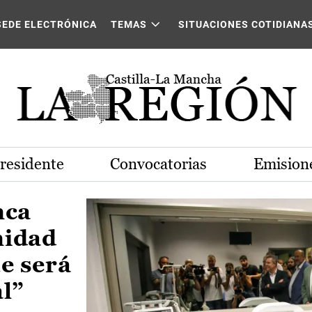
Castilla-La Mancha
SEDE ELECTRÓNICA
TEMAS
SITUACIONES COTIDIANA
Presidente
Convocatorias
Emisione
nca
nidad
e será
al”