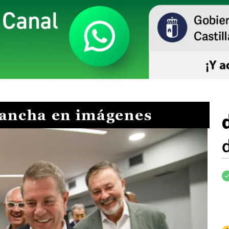
Mancha en imágenes
I