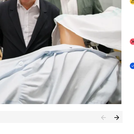
I
I
I
n de Cuenca (CESICU)