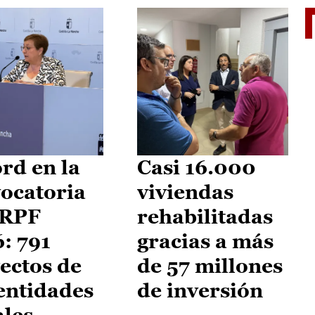
El je
rd en la
Casi 16.000
ocatoria
viviendas
IRPF
rehabilitadas
: 791
gracias a más
ectos de
de 57 millones
entidades
de inversión
ales