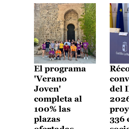
El programa
Réco
'Verano
conv
Joven'
del 
completa al
2026
100% las
proy
plazas
336 
ofertadas
soci