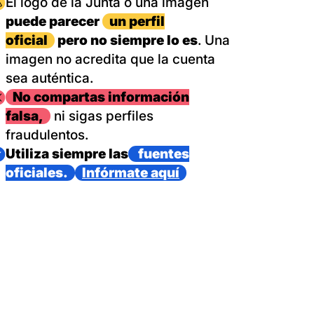
magen
El logo de la Junta o una imagen
puede parecer
un perfil
oficial
pero no siempre lo es
. Una
imagen no acredita que la cuenta
sea auténtica.
magen
No compartas información
falsa,
ni sigas perfiles
fraudulentos.
magen
Utiliza siempre las
fuentes
oficiales.
Infórmate aquí