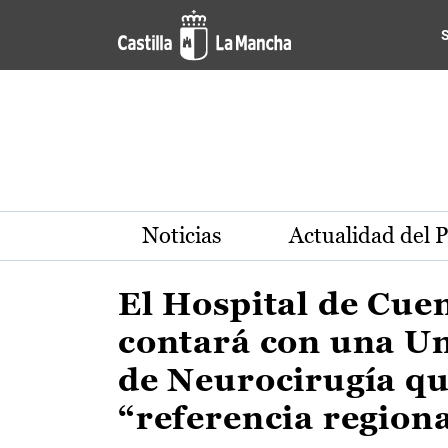
Actualidad de la región de 
Pasar al contenido principal
Noticias
Actualidad del 
El Hospital de Cue
contará con una U
de Neurocirugía qu
“referencia region