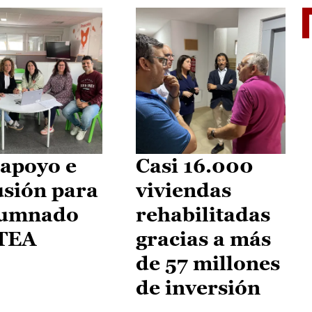
II Vu
apoyo e
Casi 16.000
usión para
viviendas
lumnado
rehabilitadas
 TEA
gracias a más
de 57 millones
de inversión