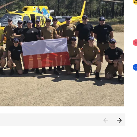
I
I
I
rcambiar por tercer año consecutivo formación y experienci