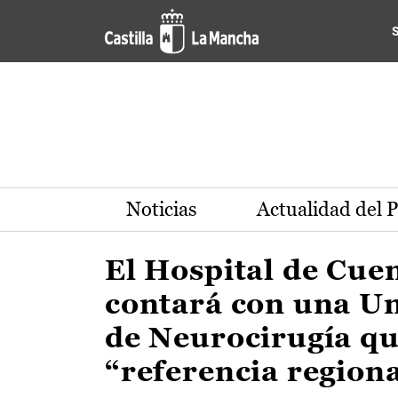
Actualidad de la región de 
Pasar al contenido principal
Noticias
Actualidad del 
El Hospital de Cue
contará con una U
de Neurocirugía qu
“referencia region