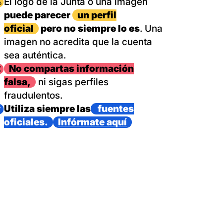
magen
El logo de la Junta o una imagen
puede parecer
un perfil
oficial
pero no siempre lo es
. Una
imagen no acredita que la cuenta
sea auténtica.
magen
No compartas información
falsa,
ni sigas perfiles
fraudulentos.
magen
Utiliza siempre las
fuentes
oficiales.
Infórmate aquí
as con un dispositivo internacional de bomberos forestales,