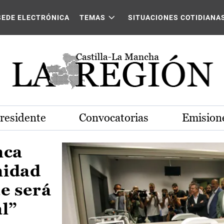
Castilla-La Mancha
SEDE ELECTRÓNICA
TEMAS
SITUACIONES COTIDIANA
Presidente
Convocatorias
Emisione
nca
nidad
e será
al”