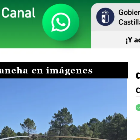
Mancha en imágenes
I