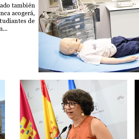
iado también
enca acogerá,
studiantes de
...