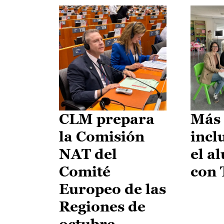
CLM prepara
Más 
la Comisión
incl
NAT del
el a
Comité
con
Europeo de las
Regiones de
octubre