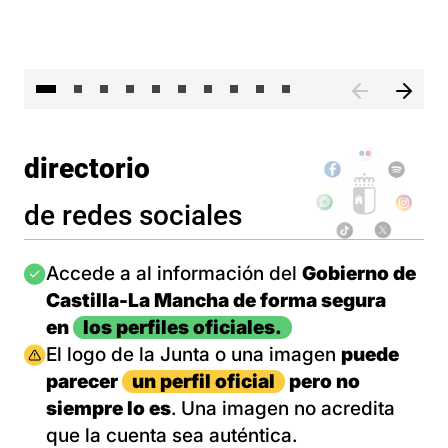
II 
directorio
de redes sociales
Imagen
Accede a al información del
Gobierno de
Castilla-La Mancha de forma segura
en
los perfiles oficiales.
Imagen
El logo de la Junta o una imagen
puede
parecer
un perfil oficial
pero no
siempre lo es
. Una imagen no acredita
que la cuenta sea auténtica.