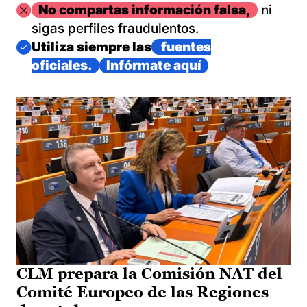
Imagen
No compartas información falsa,
ni
sigas perfiles fraudulentos.
Imagen
Utiliza siempre las
fuentes
oficiales.
Infórmate aquí
CLM prepara la Comisión NAT del
Comité Europeo de las Regiones