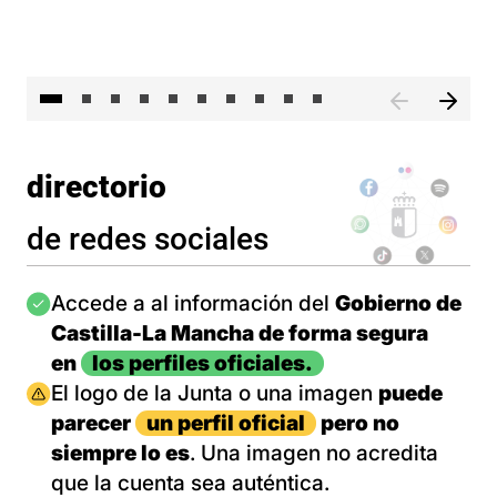
II 
directorio
de redes sociales
Imagen
Accede a al información del
Gobierno de
Castilla-La Mancha de forma segura
en
los perfiles oficiales.
Imagen
El logo de la Junta o una imagen
puede
parecer
un perfil oficial
pero no
siempre lo es
. Una imagen no acredita
que la cuenta sea auténtica.