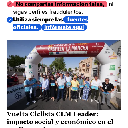
Imagen
No compartas información falsa,
ni
sigas perfiles fraudulentos.
Imagen
Utiliza siempre las
fuentes
oficiales.
Infórmate aquí
Vuelta Ciclista CLM Leader:
impacto social y económico en el