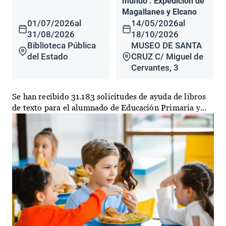
mundo". Expedición de
Magallanes y Elcano
01/07/2026
al
14/05/2026
al
31/08/2026
18/10/2026
Biblioteca Pública
MUSEO DE SANTA
del Estado
CRUZ C/ Miguel de
Cervantes, 3
Se han recibido 31.183 solicitudes de ayuda de libros
de texto para el alumnado de Educación Primaria y...