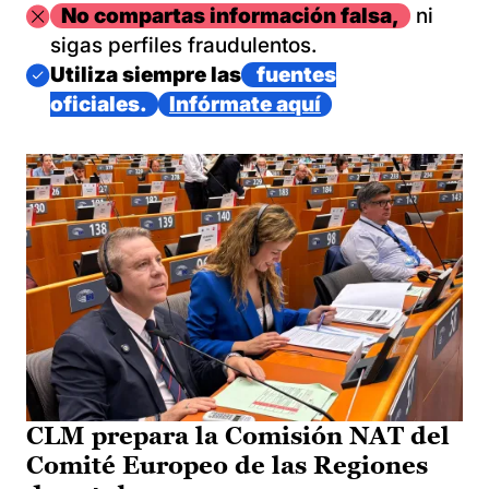
Imagen
No compartas información falsa,
ni
sigas perfiles fraudulentos.
Imagen
Utiliza siempre las
fuentes
oficiales.
Infórmate aquí
CLM prepara la Comisión NAT del
Comité Europeo de las Regiones