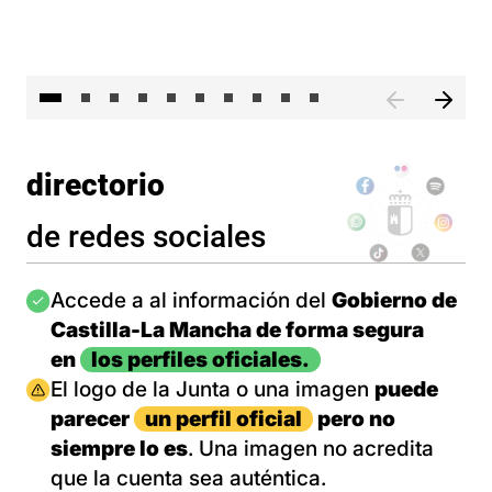
II 
directorio
de redes sociales
Imagen
Accede a al información del
Gobierno de
Castilla-La Mancha de forma segura
en
los perfiles oficiales.
Imagen
El logo de la Junta o una imagen
puede
parecer
un perfil oficial
pero no
siempre lo es
. Una imagen no acredita
que la cuenta sea auténtica.