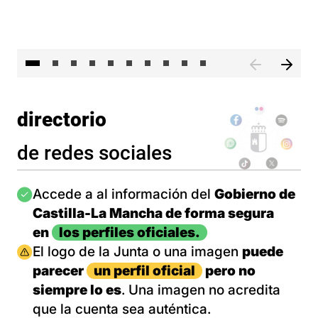
II 
directorio
de redes sociales
Imagen
Accede a al información del
Gobierno de
Castilla-La Mancha de forma segura
en
los perfiles oficiales.
Imagen
El logo de la Junta o una imagen
puede
parecer
un perfil oficial
pero no
siempre lo es
. Una imagen no acredita
que la cuenta sea auténtica.