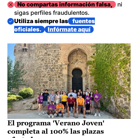
Imagen
No compartas información falsa,
ni
sigas perfiles fraudulentos.
Imagen
Utiliza siempre las
fuentes
oficiales.
Infórmate aquí
El programa 'Verano Joven'
completa al 100% las plazas