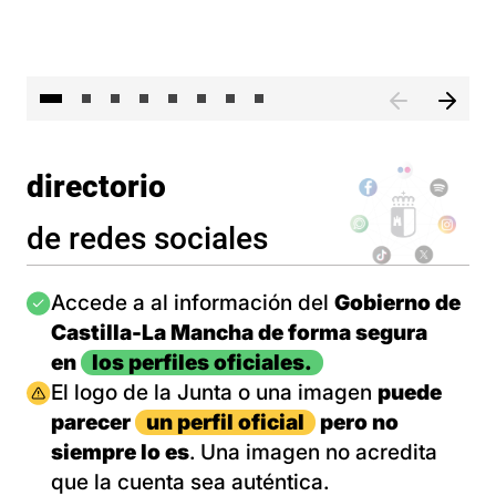
El 
directorio
de redes sociales
Imagen
Accede a al información del
Gobierno de
Castilla-La Mancha de forma segura
en
los perfiles oficiales.
Imagen
El logo de la Junta o una imagen
puede
parecer
un perfil oficial
pero no
siempre lo es
. Una imagen no acredita
que la cuenta sea auténtica.