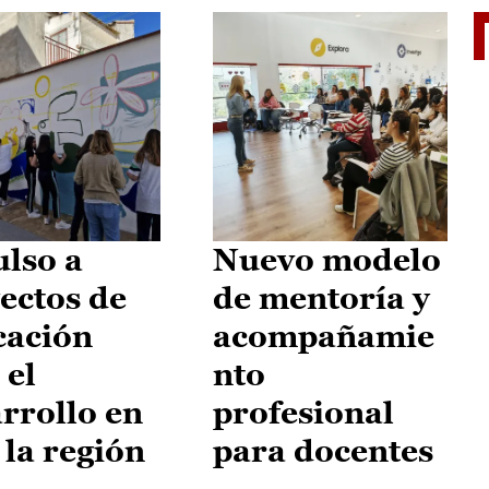
El je
lso a
Nuevo modelo
ectos de
de mentoría y
cación
acompañamie
 el
nto
rrollo en
profesional
 la región
para docentes