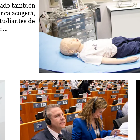
iado también
enca acogerá,
studiantes de
...