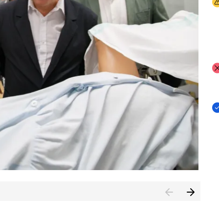
I
I
I
n de Cuenca (CESICU)