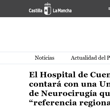
Actualidad de la región de 
Pasar al contenido principal
Noticias
Actualidad del 
El Hospital de Cue
contará con una U
de Neurocirugía qu
“referencia region