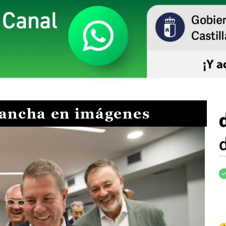
Mancha en imágenes
I