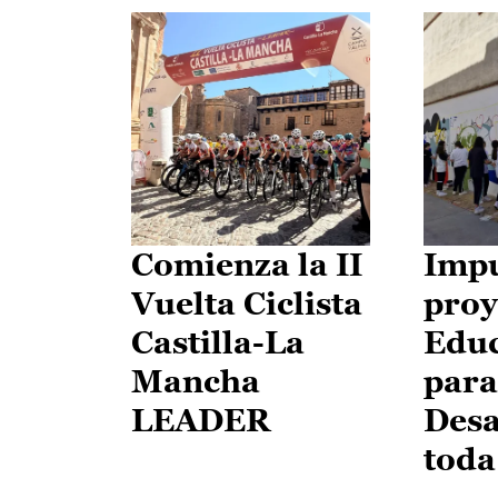
Comienza la II
Impu
Vuelta Ciclista
proy
Castilla-La
Edu
Mancha
para
LEADER
Desa
toda