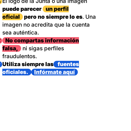
magen
El logo de la Junta o una imagen
puede parecer
un perfil
oficial
pero no siempre lo es
. Una
imagen no acredita que la cuenta
sea auténtica.
magen
No compartas información
falsa,
ni sigas perfiles
fraudulentos.
magen
Utiliza siempre las
fuentes
oficiales.
Infórmate aquí