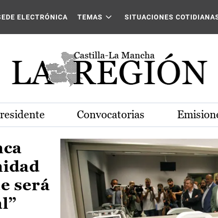
Castilla-La Mancha
SEDE ELECTRÓNICA
TEMAS
SITUACIONES COTIDIANA
Presidente
Convocatorias
Emisione
nca
nidad
e será
al”