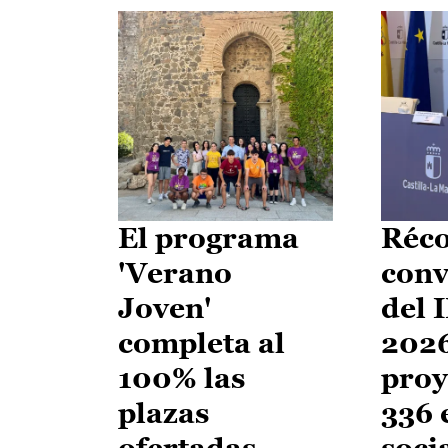
El programa
Réco
'Verano
conv
Joven'
del 
completa al
2026
100% las
proy
plazas
336 
ofertadas
soci