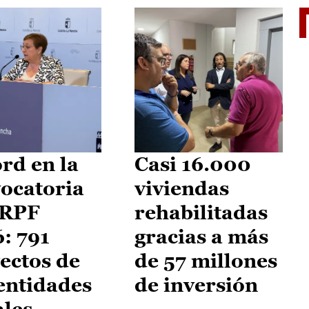
El je
rd en la
Casi 16.000
ocatoria
viviendas
IRPF
rehabilitadas
: 791
gracias a más
ectos de
de 57 millones
entidades
de inversión
ales