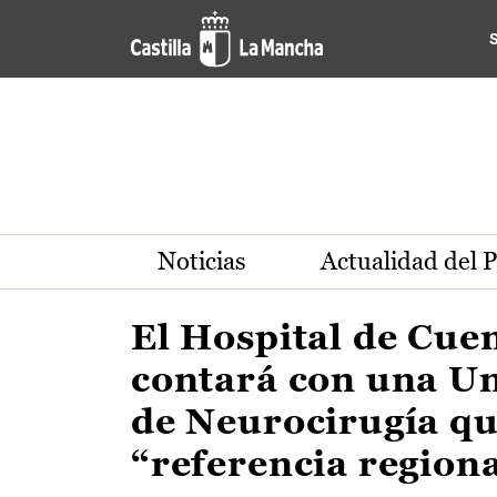
Actualidad de la región de 
Pasar al contenido principal
Noticias
Actualidad del 
El Hospital de Cue
contará con una U
de Neurocirugía qu
“referencia region