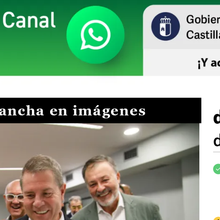
Mancha en imágenes
I