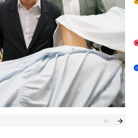
I
I
I
n de Cuenca (CESICU)