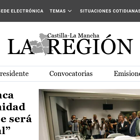
Castilla-La Mancha
SEDE ELECTRÓNICA
TEMAS
SITUACIONES COTIDIANA
Presidente
Convocatorias
Emisione
nca
nidad
e será
al”