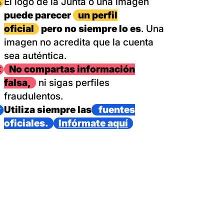
magen
El logo de la Junta o una imagen
puede parecer
un perfil
oficial
pero no siempre lo es
. Una
imagen no acredita que la cuenta
sea auténtica.
magen
No compartas información
falsa,
ni sigas perfiles
fraudulentos.
magen
Utiliza siempre las
fuentes
oficiales.
Infórmate aquí