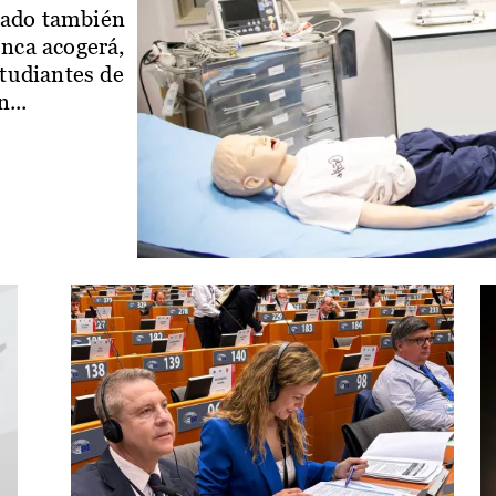
iado también
enca acogerá,
studiantes de
...