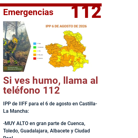
112
Emergencias
fe del Ejecutivo castellanomanchego, Emiliano García-Page, 
Si ves humo, llama al
teléfono 112
IPP de IIFF para el 6 de agosto en Castilla-
La Mancha:
-MUY ALTO en gran parte de Cuenca,
Toledo, Guadalajara, Albacete y Ciudad