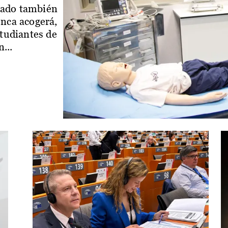
iado también
enca acogerá,
studiantes de
...