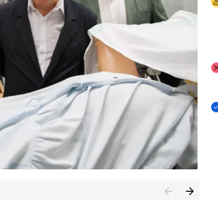
I
I
I
n de Cuenca (CESICU)