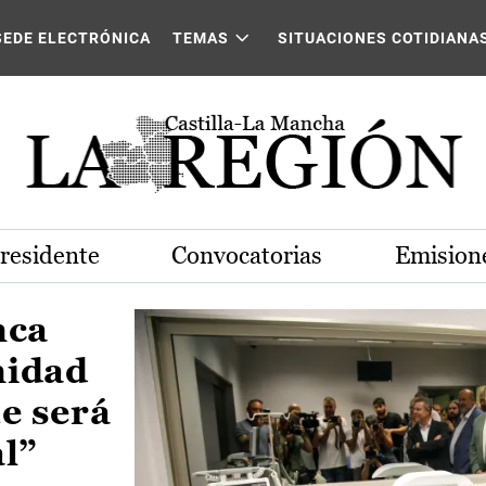
Castilla-La Mancha
SEDE ELECTRÓNICA
TEMAS
SITUACIONES COTIDIANA
Presidente
Convocatorias
Emisione
nca
nidad
e será
al”