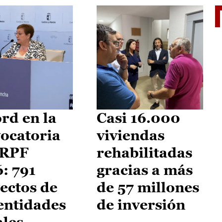
El je
rd en la
Casi 16.000
ocatoria
viviendas
IRPF
rehabilitadas
: 791
gracias a más
ectos de
de 57 millones
entidades
de inversión
ales