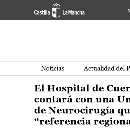
Actualidad de la región de 
Pasar al contenido principal
Noticias
Actualidad del 
El Hospital de Cue
contará con una U
de Neurocirugía qu
“referencia region