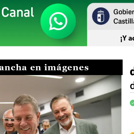
Mancha en imágenes
I