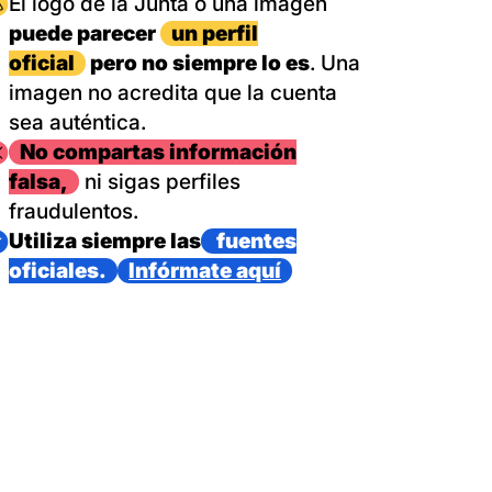
magen
El logo de la Junta o una imagen
puede parecer
un perfil
oficial
pero no siempre lo es
. Una
imagen no acredita que la cuenta
sea auténtica.
magen
No compartas información
falsa,
ni sigas perfiles
fraudulentos.
magen
Utiliza siempre las
fuentes
oficiales.
Infórmate aquí