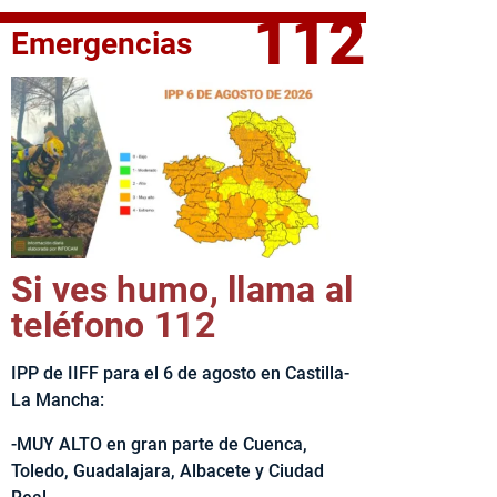
112
Emergencias
fe del Ejecutivo castellanomanchego, Emiliano García-Page, 
Si ves humo, llama al
teléfono 112
IPP de IIFF para el 6 de agosto en Castilla-
La Mancha:
-MUY ALTO en gran parte de Cuenca,
Toledo, Guadalajara, Albacete y Ciudad