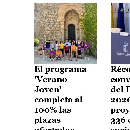
El programa
Réco
'Verano
conv
Joven'
del 
completa al
2026
100% las
proy
plazas
336 
ofertadas
soci