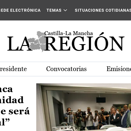
Castilla-La Mancha
SEDE ELECTRÓNICA
TEMAS
SITUACIONES COTIDIANA
Presidente
Convocatorias
Emisione
nca
nidad
e será
al”