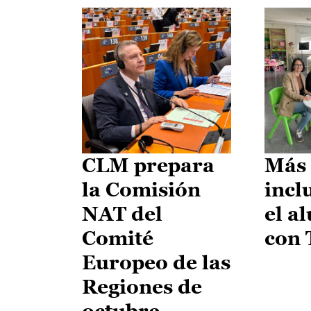
CLM prepara
Más 
la Comisión
incl
NAT del
el a
Comité
con
Europeo de las
Regiones de
octubre