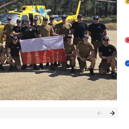
I
I
I
rcambiar por tercer año consecutivo formación y experienci