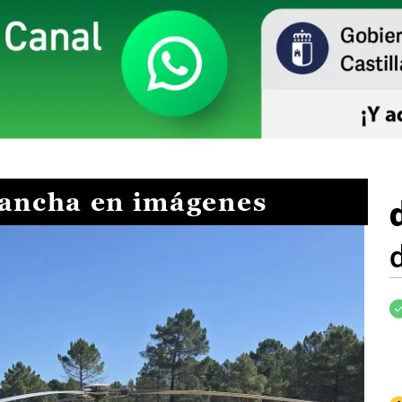
Mancha en imágenes
I