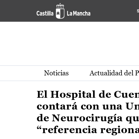
Actualidad de la región de 
Pasar al contenido principal
Noticias
Actualidad del 
El Hospital de Cue
contará con una U
de Neurocirugía qu
“referencia region