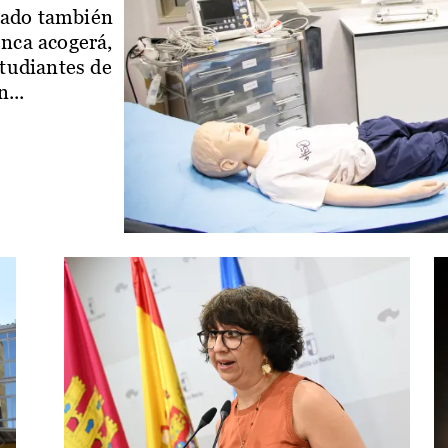
iado también
enca acogerá,
studiantes de
...