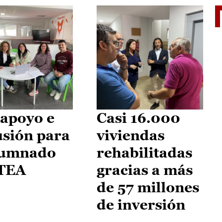
II Vu
apoyo e
Casi 16.000
usión para
viviendas
lumnado
rehabilitadas
 TEA
gracias a más
de 57 millones
de inversión