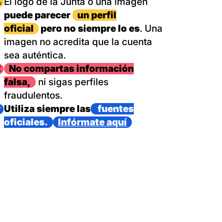
magen
El logo de la Junta o una imagen
puede parecer
un perfil
oficial
pero no siempre lo es
. Una
imagen no acredita que la cuenta
sea auténtica.
magen
No compartas información
falsa,
ni sigas perfiles
fraudulentos.
magen
Utiliza siempre las
fuentes
oficiales.
Infórmate aquí
as con un dispositivo internacional de bomberos forestales,