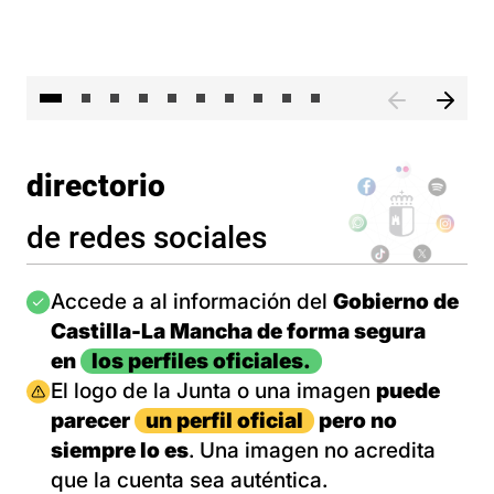
II 
directorio
de redes sociales
Imagen
Accede a al información del
Gobierno de
Castilla-La Mancha de forma segura
en
los perfiles oficiales.
Imagen
El logo de la Junta o una imagen
puede
parecer
un perfil oficial
pero no
siempre lo es
. Una imagen no acredita
que la cuenta sea auténtica.