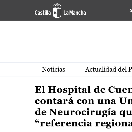
Actualidad de la región de 
Pasar al contenido principal
Noticias
Actualidad del 
El Hospital de Cue
contará con una U
de Neurocirugía qu
“referencia region