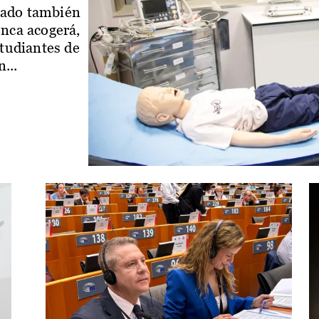
iado también
enca acogerá,
studiantes de
...