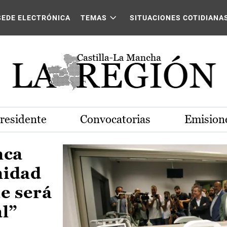
Castilla-La Mancha
SEDE ELECTRÓNICA
TEMAS
SITUACIONES COTIDIANA
Presidente
Convocatorias
Emisione
nca
nidad
e será
al”