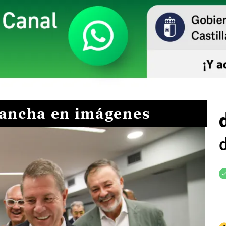
Mancha en imágenes
I