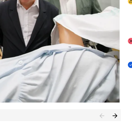
I
I
I
n de Cuenca (CESICU)