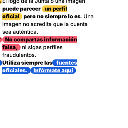
magen
El logo de la Junta o una imagen
puede parecer
un perfil
oficial
pero no siempre lo es
. Una
imagen no acredita que la cuenta
sea auténtica.
magen
No compartas información
falsa,
ni sigas perfiles
fraudulentos.
magen
Utiliza siempre las
fuentes
oficiales.
Infórmate aquí