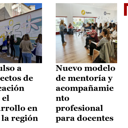
El je
lso a
Nuevo modelo
ectos de
de mentoría y
cación
acompañamie
 el
nto
rrollo en
profesional
 la región
para docentes