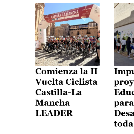
Comienza la II
Impu
Vuelta Ciclista
proy
Castilla-La
Edu
Mancha
para
LEADER
Desa
toda